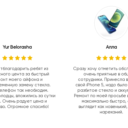
Yur Belorasha
Алла
отблагодарить ребят из
Сразу хочу отметить обс
ного цента за быстрый
очень приятные в об
онт моего айфона и
сотрудники. Принесла 
еменную замену стекла.
свой iPhone 5, надо было
телефон так необходим.
разбитое стекло и акку
лодцы, вложились за сутки
Ремонт по моей просьбе 
. Очень радует цена и
максимально быстро,
во. Огромное спасибо!
выглядит как новенький,
нареканий.