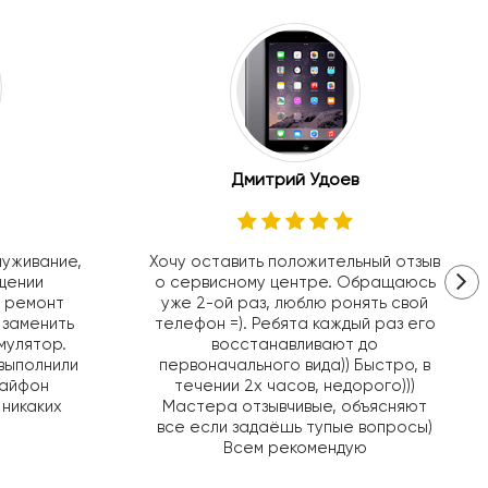
Дмитрий Удоев
луживание,
Хочу оставить положительный отзыв
щении
о сервисному центре. Обращаюсь
в ремонт
уже 2-ой раз, люблю ронять свой
 заменить
телефон =). Ребята каждый раз его
мулятор.
восстанавливают до
выполнили
первоначального вида)) Быстро, в
 айфон
течении 2х часов, недорого)))
 никаких
Мастера отзывчивые, объясняют
все если задаёшь тупые вопросы)
Всем рекомендую