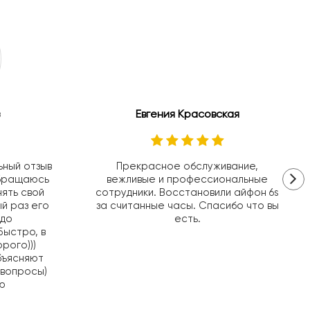
Евгения Красовская
ьный отзыв
Прекрасное обслуживание,
Обращаюсь
вежливые и профессиональные
нять свой
сотрудники. Восстановили айфон 6s
ый раз его
за считанные часы. Спасибо что вы
 до
есть.
Быстро, в
рого)))
бъясняют
 вопросы)
ю