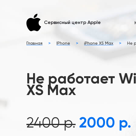
Сервисный центр Apple
Главная
>
IPhone
>
iPhone XS Max
>
Не 
Не работает Wi
XS Max
2400 р.
2000 р.