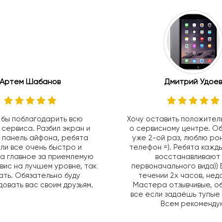
Артем Шабанов
Дмитрий Удоев
 бы поблагодарить всю
Хочу оставить положител
 сервиса. Разбил экран и
о сервисному центре. 
 панель айфона, ребята
уже 2-ой раз, люблю ро
ли все очень быстро и
телефон =). Ребята кажд
а главное за приемлемую
восстанавливают
вис на лучшем уровне, так
первоначального вида)) 
ть. Обязательно буду
течении 2х часов, недо
овать вас своим друзьям.
Мастера отзывчивые, о
все если задаёшь тупые
Всем рекоменду