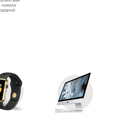
пасибо вам
е ломала
годарна!