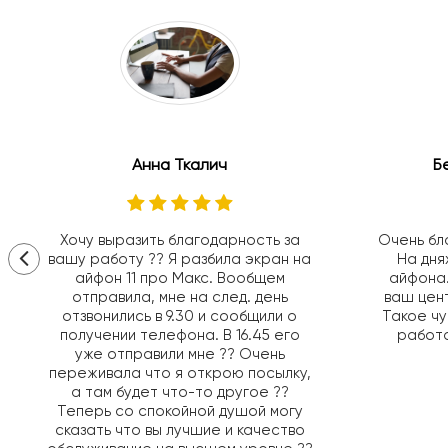
Анна Ткалич
Б
Хочу выразить благодарность за
Очень бл
вашу работу ?? Я разбила экран на
На дня
айфон 11 про Макс. Вообщем
айфона.
отправила, мне на след. день
ваш цент
отзвонились в 9.30 и сообщили о
Такое чу
получении телефона. В 16.45 его
работа
уже отправили мне ?? Очень
переживала что я открою посылку,
а там будет что-то другое ??
Теперь со спокойной душой могу
сказать что вы лучшие и качество