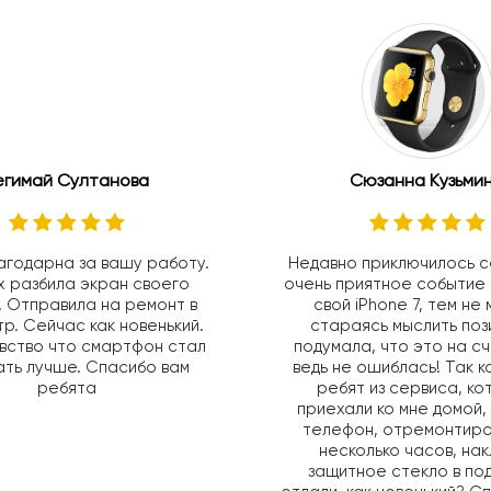
егимай Султанова
Сюзанна Кузьми
агодарна за вашу работу.
Недавно приключилось с
х разбила экран своего
очень приятное событие 
 Отправила на ремонт в
свой iPhone 7, тем не
р. Сейчас как новенький.
стараясь мыслить поз
вство что смартфон стал
подумала, что это на с
ть лучше. Спасибо вам
ведь не ошиблась! Так 
ребята
ребят из сервиса, к
приехали ко мне домой,
телефон, отремонтиро
несколько часов, на
защитное стекло в по