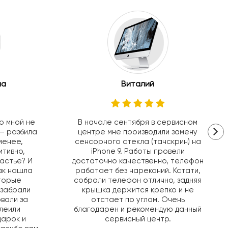
на
Виталий
о мной не
В начале сентября в сервисном
– разбила
центре мне производили замену
 менее,
сенсорного стекла (тачскрин) на
итивно,
iPhone 9. Работы провели
частье? И
достаточно качественно, телефон
как нашла
работает без нареканий. Кстати,
оторые
собрали телефон отлично, задняя
 забрали
крышка держится крепко и не
вали за
отстает по углам. Очень
клеили
благодарен и рекомендую данный
дарок и
сервисный центр.