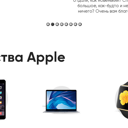
отдали, как новенький? С
большое, как-будто и н
ничего? Очень вам бла
тва Apple