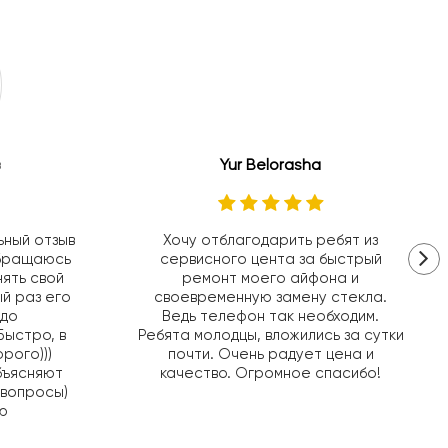
Yur Belorasha
ьный отзыв
Хочу отблагодарить ребят из
Обращаюсь
сервисного цента за быстрый
нять свой
ремонт моего айфона и
ый раз его
своевременную замену стекла.
 до
Ведь телефон так необходим.
Быстро, в
Ребята молодцы, вложились за сутки
рого)))
почти. Очень радует цена и
бъясняют
качество. Огромное спасибо!
 вопросы)
ю