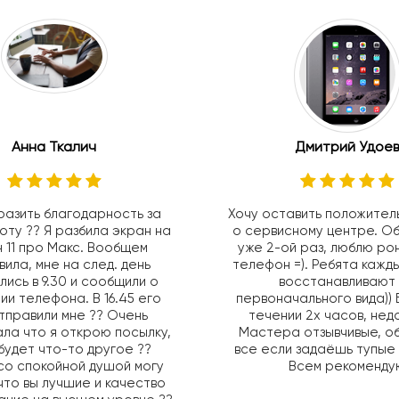
Анна Ткалич
Дмитрий Удоев
разить благодарность за
Хочу оставить положител
оту ?? Я разбила экран на
о сервисному центре. 
 11 про Макс. Вообщем
уже 2-ой раз, люблю ро
ила, мне на след. день
телефон =). Ребята кажд
лись в 9.30 и сообщили о
восстанавливают
ии телефона. В 16.45 его
первоначального вида)) 
тправили мне ?? Очень
течении 2х часов, недо
ла что я открою посылку,
Мастера отзывчивые, о
будет что-то другое ??
все если задаёшь тупые
со спокойной душой могу
Всем рекоменду
что вы лучшие и качество