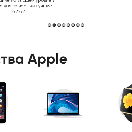
ание на высшем уровне ??
 вам за вас , вы лучшие
??????
тва Apple