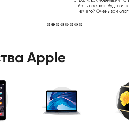
отдали, как новенький? С
большое, как-будто и н
ничего? Очень вам бла
тва Apple