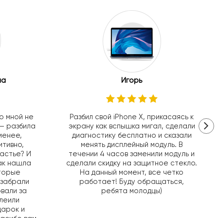
на
Игорь
о мной не
Разбил свой iPhone X, прикасаясь к
– разбила
экрану как вспышка мигал, сделали
 менее,
диагностику бесплатно и сказали
итивно,
менять дисплейный модуль. В
частье? И
течении 4 часов заменили модуль и
как нашла
сделали скидку на защитное стекло.
оторые
На данный момент, все четко
 забрали
работает! Буду обращаться,
вали за
ребята молодцы)
клеили
дарок и