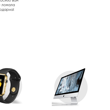
пасибо вам
е ломала
годарна!