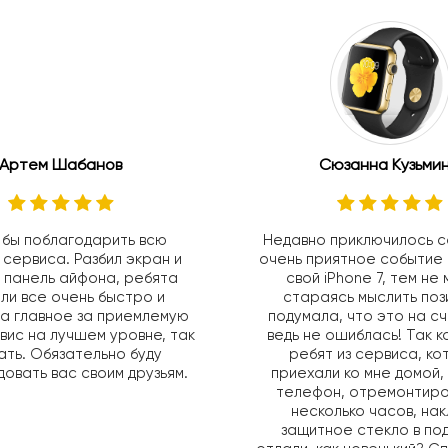
Артем Шабанов
Сюзанна Кузьми
 бы поблагодарить всю
Недавно приключилось с
 сервиса. Разбил экран и
очень приятное событие 
 панель айфона, ребята
свой iPhone 7, тем не
ли все очень быстро и
стараясь мыслить поз
а главное за приемлемую
подумала, что это на с
вис на лучшем уровне, так
ведь не ошиблась! Так 
ть. Обязательно буду
ребят из сервиса, к
овать вас своим друзьям.
приехали ко мне домой,
телефон, отремонтиро
несколько часов, на
защитное стекло в по