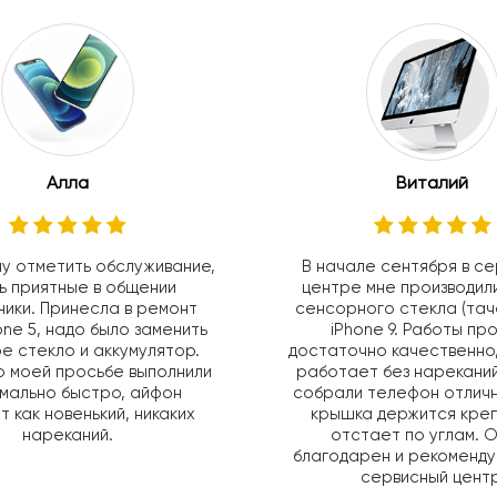
Алла
Виталий
у отметить обслуживание,
В начале сентября в с
ь приятные в общении
центре мне производил
ики. Принесла в ремонт
сенсорного стекла (тач
one 5, надо было заменить
iPhone 9. Работы пр
е стекло и аккумулятор.
достаточно качественно
о моей просьбе выполнили
работает без нареканий
мально быстро, айфон
собрали телефон отличн
т как новенький, никаких
крышка держится креп
нареканий.
отстает по углам. 
благодарен и рекоменд
сервисный центр