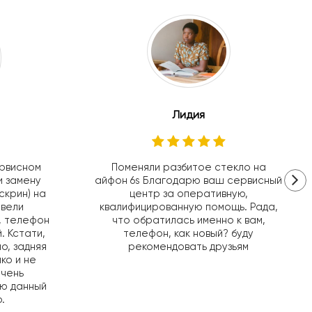
Лидия
ервисном
Поменяли разбитое стекло на
и замену
айфон 6s Благодарю ваш сервисный
скрин) на
центр за оперативную,
овели
квалифицированную помощь. Рада,
, телефон
что обратилась именно к вам,
. Кстати,
телефон, как новый? буду
о, задняя
рекомендовать друзьям
ко и не
Очень
ую данный
.